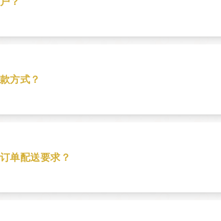
户？
您需要填写信用申请表，完成贸易参考检查，然后设置账户。
款方式？
账、Fresho 支付、支票和现金。如需更多详情，请联系财务
订单配送要求？
00 的订单将收取 $25 配送费。